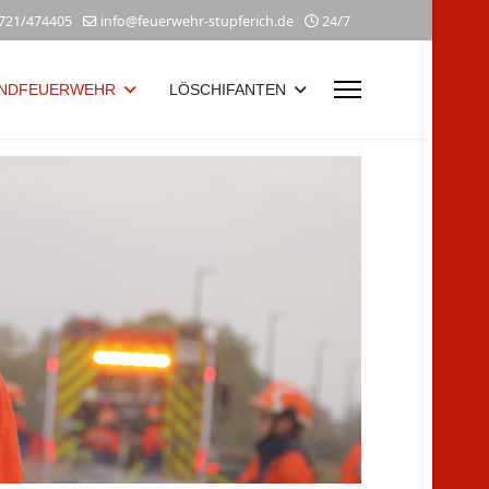
721/474405
info@feuerwehr-stupferich.de
24/7
NDFEUERWEHR
LÖSCHIFANTEN