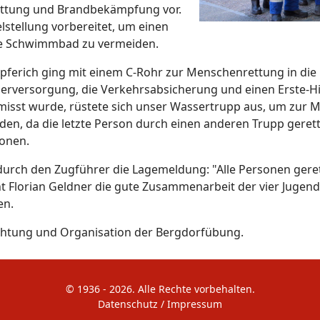
ettung und Brandbekämpfung vor.
stellung vorbereitet, um einen
te Schwimmbad zu vermeiden.
pferich ging mit einem C-Rohr zur Menschenrettung in die
sserversorgung, die Verkehrsabsicherung und einen Erste-Hi
misst wurde, rüstete sich unser Wassertrupp aus, um zur
erden, da die letzte Person durch einen anderen Trupp ger
sonen.
e durch den Zugführer die Lagemeldung: "Alle Personen gere
Florian Geldner die gute Zusammenarbeit der vier Jugen
en.
richtung und Organisation der Bergdorfübung.
© 1936 - 2026. Alle Rechte vorbehalten.
Datenschutz
/
Impressum