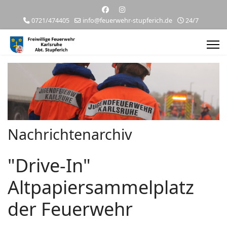
0721/474405
info@feuerwehr-stupferich.de
24/7
Nachrichtenarchiv
"Drive-In"
Altpapiersammelplatz
der Feuerwehr