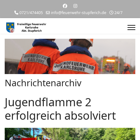
0721/474405
info@feuerwehr-stupferich.de
24/7
Nachrichtenarchiv
Jugendflamme 2
erfolgreich absolviert